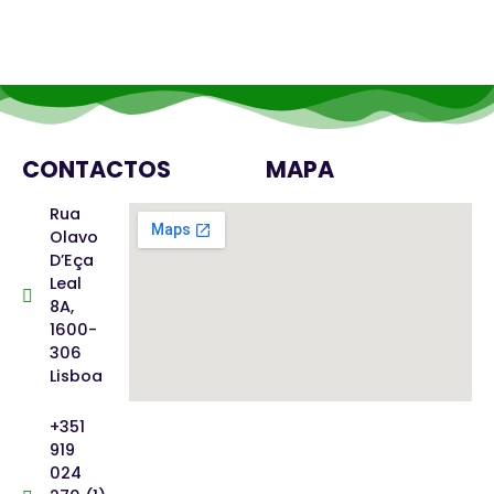
CONTACTOS
MAPA
Rua
Olavo
D’Eça
Leal
8A,
1600-
306
Lisboa
+351
919
024