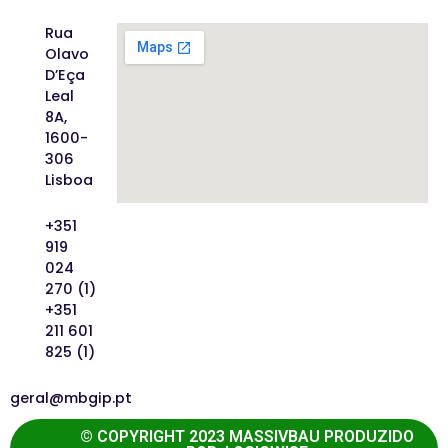
Rua
Olavo
D’Eça
Leal
8A,
1600-
306
Lisboa
+351
919
024
270 (1)
+351
211 601
825 (1)
geral@mbgip.pt
© COPYRIGHT 2023 MASSIVBAU PRODUZIDO