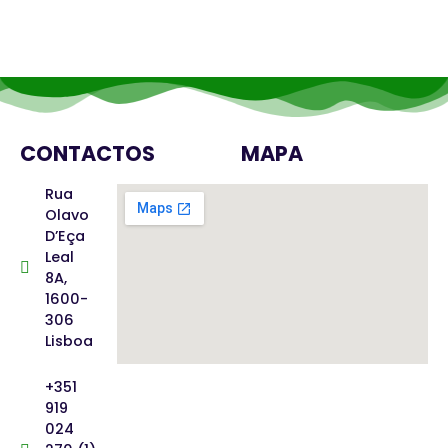
CONTACTOS
MAPA
Rua
Olavo
D’Eça
Leal
8A,
1600-
306
Lisboa
+351
919
024